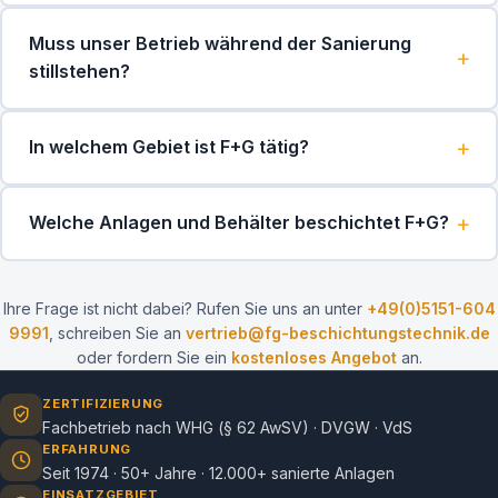
Muss unser Betrieb während der Sanierung
stillstehen?
In welchem Gebiet ist F+G tätig?
Welche Anlagen und Behälter beschichtet F+G?
Ihre Frage ist nicht dabei? Rufen Sie uns an unter
+49(0)5151-604
9991
, schreiben Sie an
vertrieb@fg-beschichtungstechnik.de
oder fordern Sie ein
kostenloses Angebot
an.
ZERTIFIZIERUNG
Fachbetrieb nach WHG (§ 62 AwSV) · DVGW · VdS
ERFAHRUNG
Seit 1974 · 50+ Jahre · 12.000+ sanierte Anlagen
EINSATZGEBIET